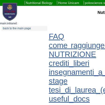
Nutritional Biology
Home Unicam
poloscienze.
Nut
main:intranet:
back to the main page
FAQ
come raggiunge
NUTRIZIONE
crediti_liberi
insegnamenti_a_
stage
tesi_di_laurea_
useful_docs