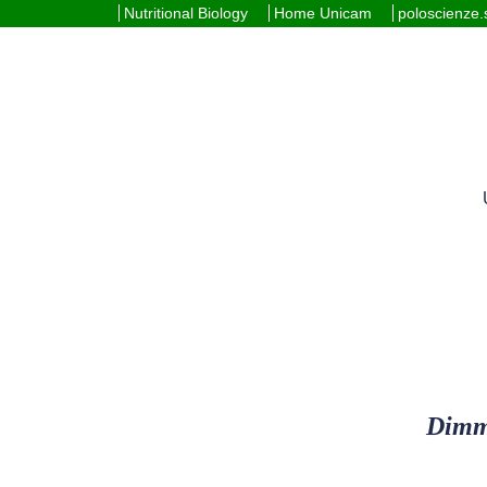
Nutritional Biology
Home Unicam
poloscienze
Dimm