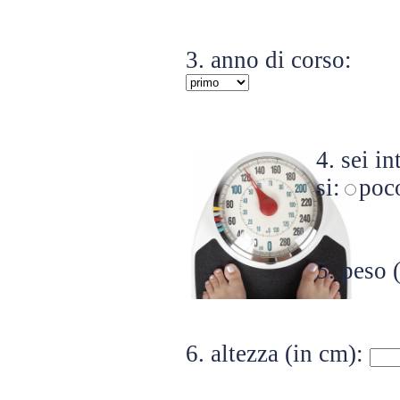
3. anno di corso:
4. sei i
si:
poc
5. peso 
6. altezza (in cm):